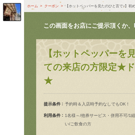
ホーム
クーポン
【ホットペッパーを見たのひと言で♪】初
この画面をお店にご提示頂くか、
【ホットペッパーを見
ての来店の方限定★ド
★
提示条件
予約時＆入店時予約なしでもOK！
利用条件
1名様～/他券サービス・併用不可/1
い/ご飲食の方